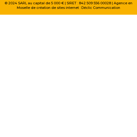
© 2024 SARL au capital de 5 000 € | SIRET : 842 509 556 00028 | Agence en
Moselle de création de sites internet :
Déclic Communication